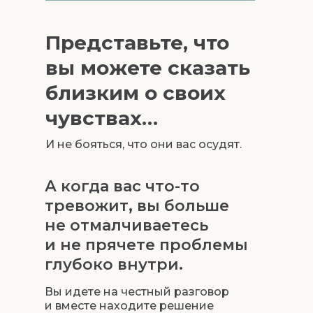
Представьте, что
вы можете сказать
близким о своих
чувствах…
И не бояться, что они вас осудят.
А когда вас что-то
тревожит, вы больше
Ты дорог мне
не отмалчиваетесь
Как я могу помочь теб
и не прячете проблемы
 чувствуешь?
глубоко внутри.
ть тебя
Вы идете на честный разговор
и вместе находите решение