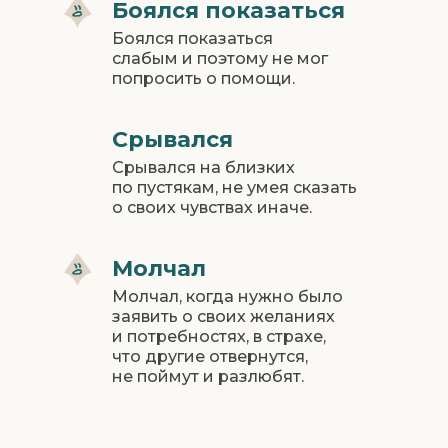
Боялся показаться
Боялся показаться
слабым и поэтому не мог
попросить о помощи.
Срывался
Срывался на близких
бы тебе сейчас помогло почувствовать
по пустякам, не умея сказать
ту?
Я рядом и хочу понять твои чувства.
о своих чувствах иначе.
Ты важен для меня таким, какой ты есть.
Молчал
Давай найдем третье решение вместе?
Молчал, когда нужно было
Я рада, что могу разделять с тобой эту ж
заявить о своих желаниях
и потребностях, в страхе,
что другие отвернутся,
не поймут и разлюбят.