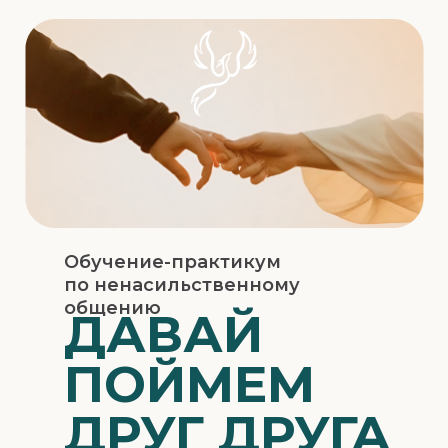
те, что
е сказать
Обучение-практикум
о своих
по ненасильственному
общению
ДАВАЙ
…
ПОЙМЕМ
ДРУГ ДРУГА